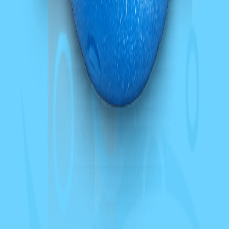
606 836 623
info@w-system.cz
Sodobary & Filtrační stroje
Marek Turynský
774 836 623
Robert Pešek
608 321 314
Rychlá poptávka
Jméno *
Telefon *
E-mail *
IČ