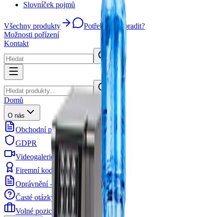
Slovníček pojmů
Všechny produkty
Potřebujete poradit?
Možnosti pořízení
Kontakt
Domů
O nás
Obchodní podmínky
GDPR
Videogalerie
Firemní kodex
Oprávnění - dokumenty
Časté otázky (FAQ)
Volné pozice