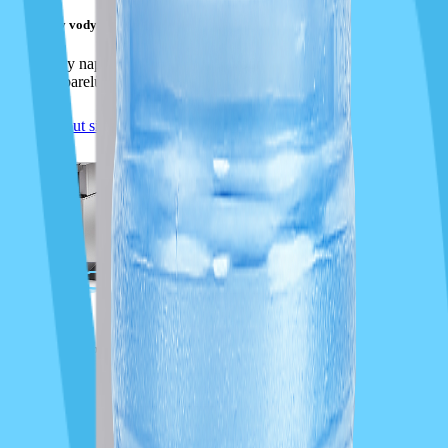
Výdejníky vody připojené na vodovod
Výdejníky napojené přímo na vodovodní potrubí – bez nutnosti
výměny barelů.
Prohlédnout si výdejníky připojené na vodovod
Sodobary s připojením na vodovod
Čerstvá perlivá voda přímo z kohoutku. Sodobary pro domácnost i
kanceláře.