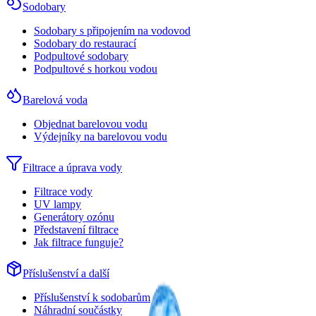
Sodobary
Sodobary s připojením na vodovod
Sodobary do restaurací
Podpultové sodobary
Podpultové s horkou vodou
Barelová voda
Objednat barelovou vodu
Výdejníky na barelovou vodu
Filtrace a úprava vody
Filtrace vody
UV lampy
Generátory ozónu
Představení filtrace
Jak filtrace funguje?
Příslušenství a další
Příslušenství k sodobarům
Náhradní součástky