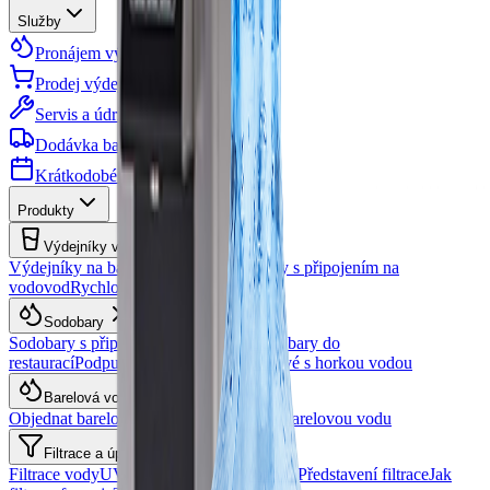
Služby
Pronájem výdejníků vody
Prodej výdejníků
Servis a údržba
Dodávka barelové vody
Krátkodobé akce - zápůjčky
Produkty
Výdejníky vody
Výdejníky na barelovou vodu
Výdejníky s připojením na
vodovod
Rychlovárky
Sodobary
Sodobary s připojením na vodovod
Sodobary do
restaurací
Podpultové sodobary
Podpultové s horkou vodou
Barelová voda
Objednat barelovou vodu
Výdejníky na barelovou vodu
Filtrace a úprava vody
Filtrace vody
UV lampy
Generátory ozónu
Představení filtrace
Jak