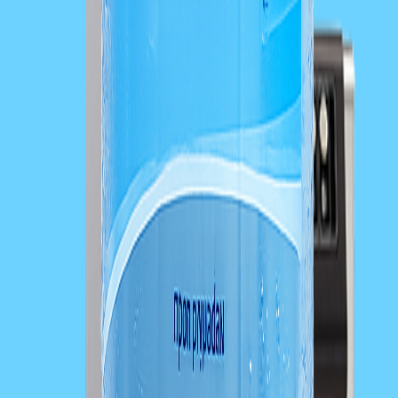
Rychlovárka - rychlý ohřívač vody s vysokým výkonem
Rychlovárka - výkonné ohřívače vody s výčepním kohoutem
Prohlédnout si rychlovárky
Germicidní UV lampy pro sterilizaci vody
Germicidní UV lampy pro sterilizaci vody na vstupu vodovodního
řadu do domu.