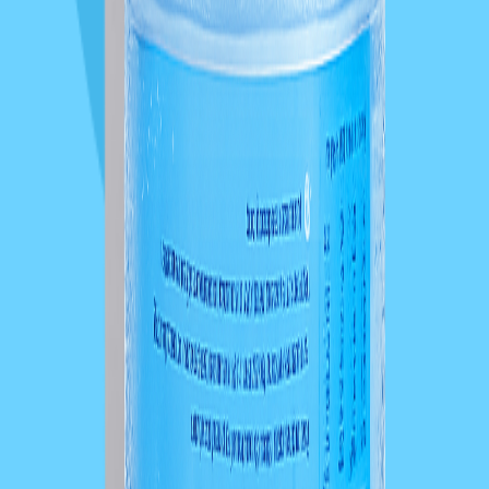
Prohlédnout si sodobary
Sodobary do restaurací
Podpultové sodobary a profesionální řešení pro gastro provoz.
Prohlédnout si sodobary do restaurací