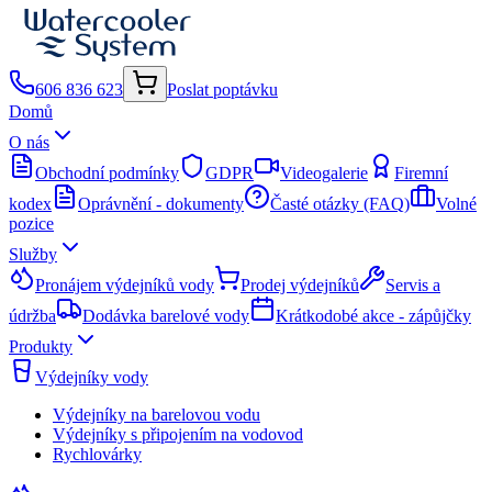
606 836 623
Poslat poptávku
Domů
O nás
Obchodní podmínky
GDPR
Videogalerie
Firemní
kodex
Oprávnění - dokumenty
Časté otázky (FAQ)
Volné
pozice
Služby
Pronájem výdejníků vody
Prodej výdejníků
Servis a
údržba
Dodávka barelové vody
Krátkodobé akce - zápůjčky
Produkty
Výdejníky vody
Výdejníky na barelovou vodu
Výdejníky s připojením na vodovod
Rychlovárky