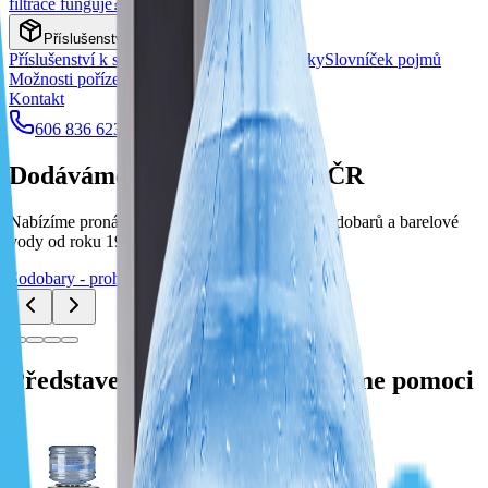
filtrace funguje?
Příslušenství a další
Příslušenství k sodobarům
Náhradní součástky
Slovníček pojmů
Možnosti pořízení
Kontakt
606 836 623
Poslat poptávku
Dodáváme sodobary po celé ČR
Nabízíme pronájem i prodej výdejníků vody, sodobarů a barelové
vody od roku 1998.
Sodobary - prohlédnout
Představení – s čím Vám můžeme pomoci