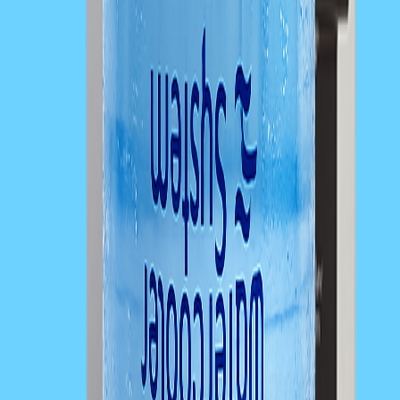
UV Lampy - prohlédnout
Podívejte se na naše výdejníky v akci
Soda Soft POU — kompaktní výdejník s filtrací, chlazenou i
perlivou vodou. Ideální pro kancelář i menší provoz.
Barelová voda
Nabízíme kvalitní pramenitou vodu v 18,9l barelech. Pravidelné
dodávky, bez závazků.