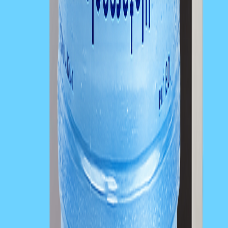
18,9l barely s pramenitou vodou
Pravidelné závozy dle potřeby
Cena od 99 Kč/barel
Kompletní servis zdarma
Objednat barelovou vodu
Provozovna
Ostrov 45
263 01 Ouběnice
E-mail
info@w-system.cz
servis@w-system.cz
Telefon