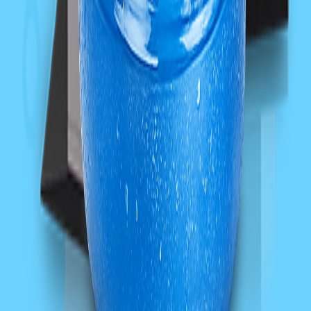
Sledujte všechny novinky na našem Facebooku
Kontaktujte nás pro více informací
I vy si můžete dopřát stále čerstvou vodu
Chcete dopřát svým blízkým, kolegům, zákazníkům stále čerstvou
vodu? Nabízíme pronájem i prodej výdejníků.
Kontakty
Odeslat
Souhlasím se zpracováním osobních údajů.
Máte zájem o naše služby?
Vyplňte formulář a my vám připravíme nabídku na míru. Odpovíme
vám do 24 hodin.
Barelové stroje & Barelová voda
Klára Süssová