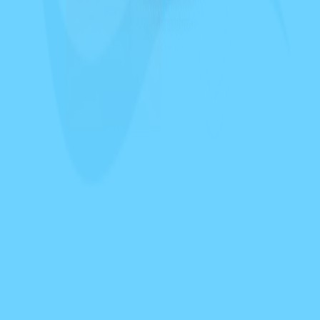
Zpráva *
Souhlasím se zpracováním osobních údajů dle
GDPR
. *
Odeslat poptávku
Sražte své náklady na nápoje. Nabízíme barelovou vodu, sodobary a
výdejníky s filtrací s kompletním servisem po celé ČR.
Kontakt
Ostrov 45
263 01 Ouběnice
606 836 623
774 836 623
(M. Turynský)
608 321 314
(R.
Pešek)
info@w-system.cz
info@sodobary.com