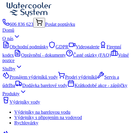
606 836 623
Poslat poptávku
Domů
O nás
Obchodní podmínky
GDPR
Videogalerie
Firemní
kodex
Oprávnění - dokumenty
Časté otázky (FAQ)
Volné
pozice
Služby
Pronájem výdejníků vody
Prodej výdejníků
Servis a
údržba
Dodávka barelové vody
Krátkodobé akce - zápůjčky
Produkty
Výdejníky vody
Výdejníky na barelovou vodu
Výdejníky s připojením na vodovod
Rychlovárky