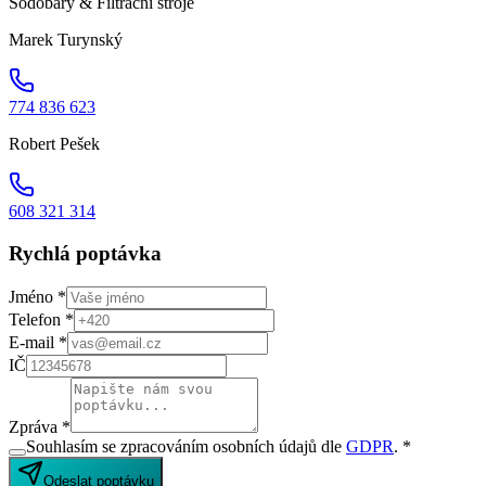
Sodobary & Filtrační stroje
Marek Turynský
774 836 623
Robert Pešek
608 321 314
Rychlá poptávka
Jméno *
Telefon *
E-mail *
IČ
Zpráva *
Souhlasím se zpracováním osobních údajů dle
GDPR
. *
Odeslat poptávku