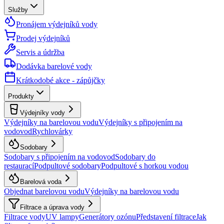
Služby
Pronájem výdejníků vody
Prodej výdejníků
Servis a údržba
Dodávka barelové vody
Krátkodobé akce - zápůjčky
Produkty
Výdejníky vody
Výdejníky na barelovou vodu
Výdejníky s připojením na
vodovod
Rychlovárky
Sodobary
Sodobary s připojením na vodovod
Sodobary do
restaurací
Podpultové sodobary
Podpultové s horkou vodou
Barelová voda
Objednat barelovou vodu
Výdejníky na barelovou vodu
Filtrace a úprava vody
Filtrace vody
UV lampy
Generátory ozónu
Představení filtrace
Jak