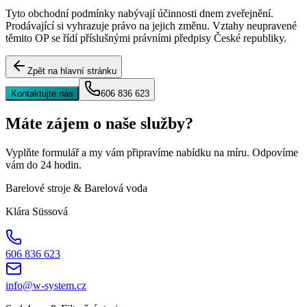
Tyto obchodní podmínky nabývají účinnosti dnem zveřejnění.
Prodávající si vyhrazuje právo na jejich změnu. Vztahy neupravené
těmito OP se řídí příslušnými právními předpisy České republiky.
Zpět na hlavní stránku
Kontaktujte nás
606 836 623
Máte zájem o naše služby?
Vyplňte formulář a my vám připravíme nabídku na míru. Odpovíme
vám do 24 hodin.
Barelové stroje & Barelová voda
Klára Süssová
606 836 623
info@w-system.cz