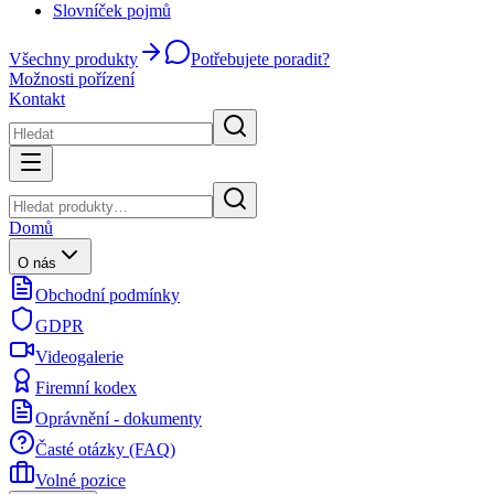
Slovníček pojmů
Všechny produkty
Potřebujete poradit?
Možnosti pořízení
Kontakt
Domů
O nás
Obchodní podmínky
GDPR
Videogalerie
Firemní kodex
Oprávnění - dokumenty
Časté otázky (FAQ)
Volné pozice