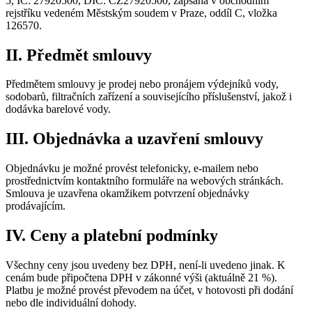
5, IČ: 27920500, DIČ: CZ27920500, zapsaná v obchodním
rejstříku vedeném Městským soudem v Praze, oddíl C, vložka
126570.
II. Předmět smlouvy
Předmětem smlouvy je prodej nebo pronájem výdejníků vody,
sodobarů, filtračních zařízení a souvisejícího příslušenství, jakož i
dodávka barelové vody.
III. Objednávka a uzavření smlouvy
Objednávku je možné provést telefonicky, e-mailem nebo
prostřednictvím kontaktního formuláře na webových stránkách.
Smlouva je uzavřena okamžikem potvrzení objednávky
prodávajícím.
IV. Ceny a platební podmínky
Všechny ceny jsou uvedeny bez DPH, není-li uvedeno jinak. K
cenám bude připočtena DPH v zákonné výši (aktuálně 21 %).
Platbu je možné provést převodem na účet, v hotovosti při dodání
nebo dle individuální dohody.