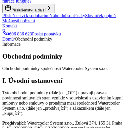
filtrace funguje?
Příslušenství a další
Příslušenství k sodobarům
Náhradní součástky
Slovníček pojmů
Možnosti pořízení
Kontakt
606 836 623
Poslat poptávku
Domů
/
Obchodní podmínky
Informace
Obchodní podmínky
Obchodní podmínky společnosti Watercooler System s.r.o.
I. Úvodní ustanovení
Tyto obchodní podmínky (dále jen „OP") upravují práva a
povinnosti smluvních stran vzniklé v souvislosti s uzavřením kupní
smlouvy nebo smlouvy o pronájmu mezi společností Watercooler
System s.r.o. (dále jen „prodávající") a zákazníkem (dále jen
„kupující").
Prodávající:
Watercooler System s.r.o., Žulová 374, 155 31 Praha