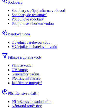
Sodobary
Sodobary s připojením na vodovod
Sodobary do restaurací
Podpultové sodobary
Podpultové s horkou vodou
Barelová voda
Objednat barelovou vodu
Výdejníky na barelovou vodu
Filtrace a úprava vody
Filtrace vody
UV lampy
Generátory ozónu
Představení filtrace
Jak filtrace funguje?
Příslušenství a další
Příslušenství k sodobarům
Náhradní součástky