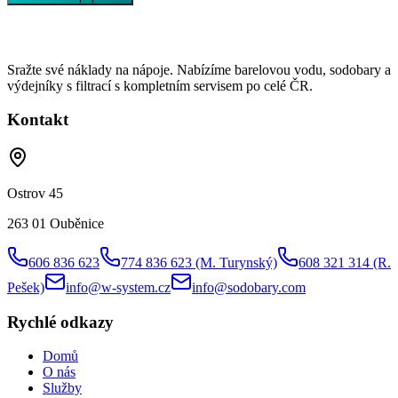
Sražte své náklady na nápoje. Nabízíme barelovou vodu, sodobary a
výdejníky s filtrací s kompletním servisem po celé ČR.
Kontakt
Ostrov 45
263 01 Ouběnice
606 836 623
774 836 623
(M. Turynský)
608 321 314
(R.
Pešek)
info@w-system.cz
info@sodobary.com
Rychlé odkazy
Domů
O nás
Služby