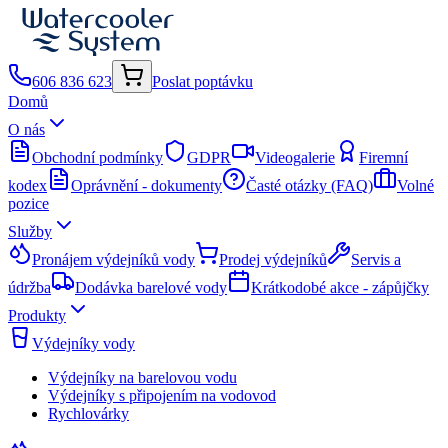
606 836 623
Poslat poptávku
Domů
O nás
Obchodní podmínky
GDPR
Videogalerie
Firemní
kodex
Oprávnění - dokumenty
Časté otázky (FAQ)
Volné
pozice
Služby
Pronájem výdejníků vody
Prodej výdejníků
Servis a
údržba
Dodávka barelové vody
Krátkodobé akce - zápůjčky
Produkty
Výdejníky vody
Výdejníky na barelovou vodu
Výdejníky s připojením na vodovod
Rychlovárky