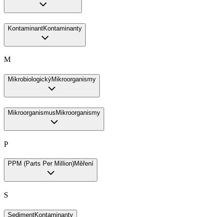
Kontaminant
Kontaminanty
M
Mikrobiologický
Mikroorganismy
Mikroorganismus
Mikroorganismy
P
PPM (Parts Per Million)
Měření
S
Sediment
Kontaminanty