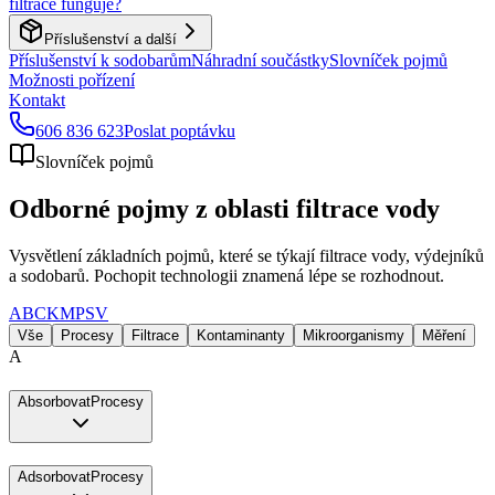
filtrace funguje?
Příslušenství a další
Příslušenství k sodobarům
Náhradní součástky
Slovníček pojmů
Možnosti pořízení
Kontakt
606 836 623
Poslat poptávku
Slovníček pojmů
Odborné pojmy z oblasti filtrace vody
Vysvětlení základních pojmů, které se týkají filtrace vody, výdejníků
a sodobarů. Pochopit technologii znamená lépe se rozhodnout.
A
B
C
K
M
P
S
V
Vše
Procesy
Filtrace
Kontaminanty
Mikroorganismy
Měření
A
Absorbovat
Procesy
Adsorbovat
Procesy