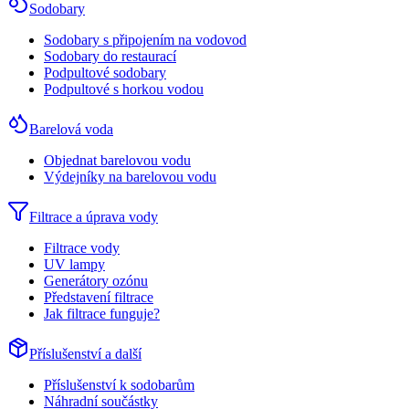
Sodobary
Sodobary s připojením na vodovod
Sodobary do restaurací
Podpultové sodobary
Podpultové s horkou vodou
Barelová voda
Objednat barelovou vodu
Výdejníky na barelovou vodu
Filtrace a úprava vody
Filtrace vody
UV lampy
Generátory ozónu
Představení filtrace
Jak filtrace funguje?
Příslušenství a další
Příslušenství k sodobarům
Náhradní součástky