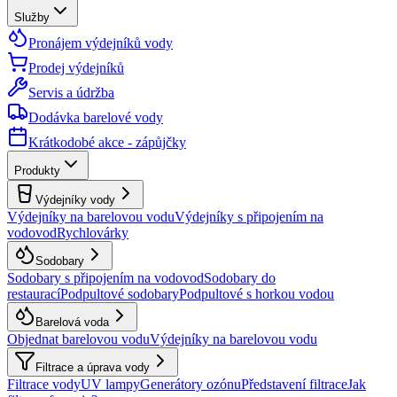
Služby
Pronájem výdejníků vody
Prodej výdejníků
Servis a údržba
Dodávka barelové vody
Krátkodobé akce - zápůjčky
Produkty
Výdejníky vody
Výdejníky na barelovou vodu
Výdejníky s připojením na
vodovod
Rychlovárky
Sodobary
Sodobary s připojením na vodovod
Sodobary do
restaurací
Podpultové sodobary
Podpultové s horkou vodou
Barelová voda
Objednat barelovou vodu
Výdejníky na barelovou vodu
Filtrace a úprava vody
Filtrace vody
UV lampy
Generátory ozónu
Představení filtrace
Jak