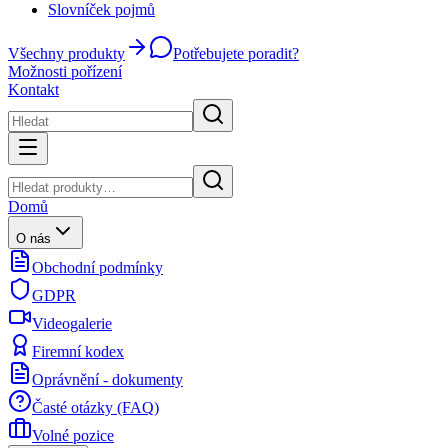
Slovníček pojmů
Všechny produkty
Potřebujete poradit?
Možnosti pořízení
Kontakt
Domů
O nás
Obchodní podmínky
GDPR
Videogalerie
Firemní kodex
Oprávnění - dokumenty
Časté otázky (FAQ)
Volné pozice