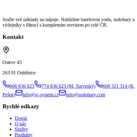
Sražte své náklady na nápoje. Nabízíme barelovou vodu, sodobary a
výdejníky s filtrací s kompletním servisem po celé ČR.
Kontakt
Ostrov 45
263 01 Ouběnice
606 836 623
774 836 623
(M. Turynský)
608 321 314
(R.
Pešek)
info@w-system.cz
info@sodobary.com
Rychlé odkazy
Domů
O nás
Služby
Produkty