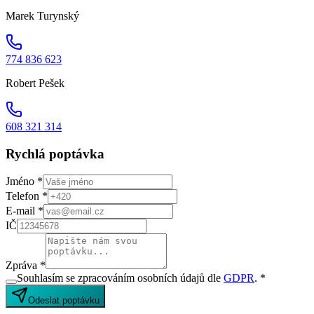
Marek Turynský
774 836 623
Robert Pešek
608 321 314
Rychlá poptávka
Jméno *
Telefon *
E-mail *
IČ
Zpráva *
Souhlasím se zpracováním osobních údajů dle
GDPR
. *
Odeslat poptávku