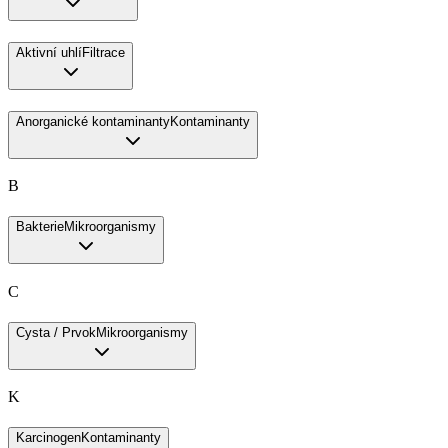
Aktivní uhlí
Filtrace
Anorganické kontaminanty
Kontaminanty
B
Bakterie
Mikroorganismy
C
Cysta / Prvok
Mikroorganismy
K
Karcinogen
Kontaminanty