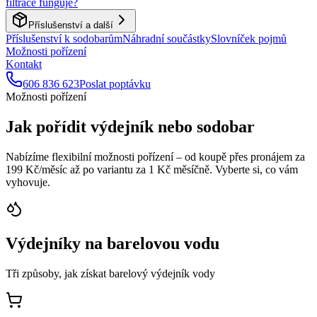
filtrace funguje?
Příslušenství a další
Příslušenství k sodobarům
Náhradní součástky
Slovníček pojmů
Možnosti pořízení
Kontakt
606 836 623
Poslat poptávku
Možnosti pořízení
Jak pořídit výdejník nebo sodobar
Nabízíme flexibilní možnosti pořízení – od koupě přes pronájem za
199 Kč/měsíc až po variantu za 1 Kč měsíčně. Vyberte si, co vám
vyhovuje.
Výdejníky na barelovou vodu
Tři způsoby, jak získat barelový výdejník vody