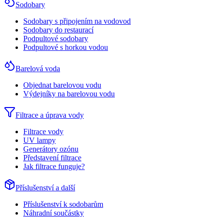
Sodobary
Sodobary s připojením na vodovod
Sodobary do restaurací
Podpultové sodobary
Podpultové s horkou vodou
Barelová voda
Objednat barelovou vodu
Výdejníky na barelovou vodu
Filtrace a úprava vody
Filtrace vody
UV lampy
Generátory ozónu
Představení filtrace
Jak filtrace funguje?
Příslušenství a další
Příslušenství k sodobarům
Náhradní součástky