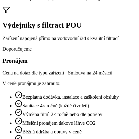
Výdejníky s filtrací POU
Zařízení napojená přímo na vodovodní řad s kvalitní filtrací
Doporučujeme
Pronájem
Cena na dotaz dle typu zařízení · Smlouva na 24 měsíců
V ceně pronájmu je zahrnuto:
Bezplatná dodávka, instalace a zaškolení obsluhy
Sanitace 4× ročně (každé čtvrtletí)
Výměna filtrů 2× ročně nebo dle potřeby
Měsíční pronájem tlakové láhve CO2
Běžná údržba a opravy v ceně