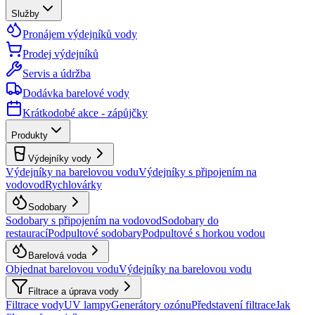
Služby
Pronájem výdejníků vody
Prodej výdejníků
Servis a údržba
Dodávka barelové vody
Krátkodobé akce - zápůjčky
Produkty
Výdejníky vody
Výdejníky na barelovou vodu
Výdejníky s připojením na
vodovod
Rychlovárky
Sodobary
Sodobary s připojením na vodovod
Sodobary do
restaurací
Podpultové sodobary
Podpultové s horkou vodou
Barelová voda
Objednat barelovou vodu
Výdejníky na barelovou vodu
Filtrace a úprava vody
Filtrace vody
UV lampy
Generátory ozónu
Představení filtrace
Jak