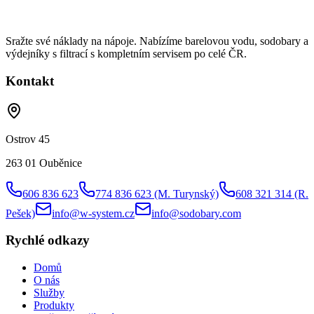
Sražte své náklady na nápoje. Nabízíme barelovou vodu, sodobary a
výdejníky s filtrací s kompletním servisem po celé ČR.
Kontakt
Ostrov 45
263 01 Ouběnice
606 836 623
774 836 623
(M. Turynský)
608 321 314
(R.
Pešek)
info@w-system.cz
info@sodobary.com
Rychlé odkazy
Domů
O nás
Služby
Produkty