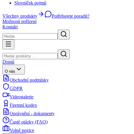
Slovníček pojmů
Všechny produkty
Potřebujete poradit?
Možnosti pořízení
Kontakt
Domů
O nás
Obchodní podmínky
GDPR
Videogalerie
Firemní kodex
Oprávnění - dokumenty
Časté otázky (FAQ)
Volné pozice