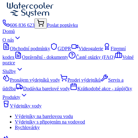
606 836 623
Poslat poptávku
Domů
O nás
Obchodní podmínky
GDPR
Videogalerie
Firemní
kodex
Oprávnění - dokumenty
Časté otázky (FAQ)
Volné
pozice
Služby
Pronájem výdejníků vody
Prodej výdejníků
Servis a
údržba
Dodávka barelové vody
Krátkodobé akce - zápůjčky
Produkty
Výdejníky vody
Výdejníky na barelovou vodu
Výdejníky s připojením na vodovod
Rychlovárky