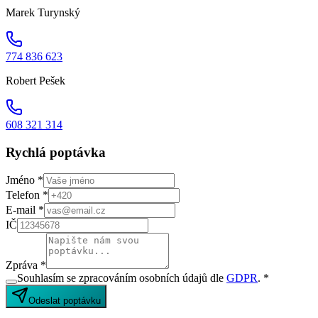
Marek Turynský
774 836 623
Robert Pešek
608 321 314
Rychlá poptávka
Jméno *
Telefon *
E-mail *
IČ
Zpráva *
Souhlasím se zpracováním osobních údajů dle
GDPR
. *
Odeslat poptávku