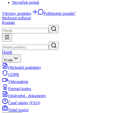
Slovníček pojmů
Všechny produkty
Potřebujete poradit?
Možnosti pořízení
Kontakt
Domů
O nás
Obchodní podmínky
GDPR
Videogalerie
Firemní kodex
Oprávnění - dokumenty
Časté otázky (FAQ)
Volné pozice