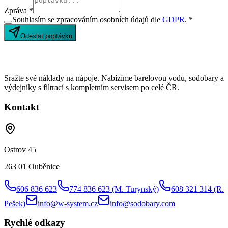
Zpráva *
Souhlasím se zpracováním osobních údajů dle
GDPR
. *
Odeslat poptávku
Sražte své náklady na nápoje. Nabízíme barelovou vodu, sodobary a
výdejníky s filtrací s kompletním servisem po celé ČR.
Kontakt
Ostrov 45
263 01 Ouběnice
606 836 623
774 836 623
(M. Turynský)
608 321 314
(R.
Pešek)
info@w-system.cz
info@sodobary.com
Rychlé odkazy