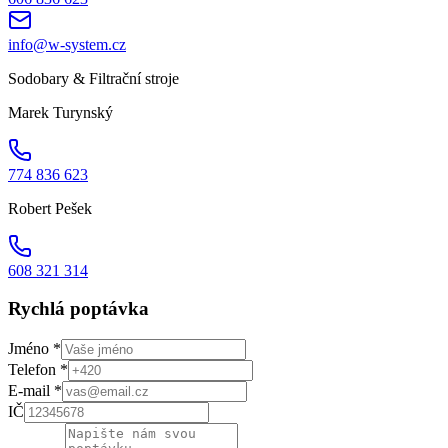
info@w-system.cz
Sodobary & Filtrační stroje
Marek Turynský
774 836 623
Robert Pešek
608 321 314
Rychlá poptávka
Jméno *
Telefon *
E-mail *
IČ